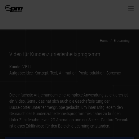
VIDEO & FILM
Home
E-Learning
ANIMATION
Video für Kundenzufriedenheitsprogramm
E-LEARNING
Kunde:
V.E.U.
Aufgabe:
Idee, Konzept, Text, Animation, Postproduktion, Sprecher
KLASSISCHE MEDIEN
Die einfachste Art jemandem eine komplexe Anwendung zu erklären ist
NEUE MEDIEN
ein Video. Genau das hat sich auch die Geschäftsleitung der
Düsseldorfer Unternehmergruppe gedacht, um ihren Mitgliedern den
Gebrauch des Kundenzufriedenheitsprogrammes näher zu bringen.
KONTAKT
Unter Zuhilfenahme von 2D Animation und der Screen-Capture Technik
ist dieses Erklärvideo für den Bereich e-Learning entstanden.