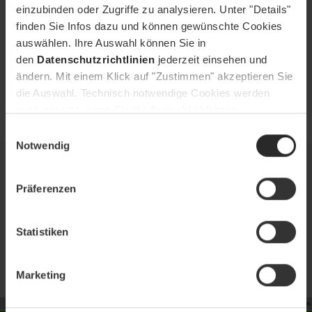
einzubinden oder Zugriffe zu analysieren. Unter "Details"
finden Sie Infos dazu und können gewünschte Cookies
auswählen. Ihre Auswahl können Sie in
den
Datenschutzrichtlinien
jederzeit einsehen und
ändern. Mit einem Klick auf "Zustimmen" akzeptieren Sie
die Auswahl. Technisch notwendige Cookies werden
auch gesetzt, wenn Sie die Auswahl ablehnen.
Einwilligungsauswahl
Notwendig
V.E.U. setzt auf e-Learning
Präferenzen
Kunde:
V.E.U.
Aufgabe:
Idee, Konzept, Produktionsleitung, Regie, Studio-Produktion,
Postproduktion, 2D Animation
Statistiken
Projekt ansehen
Marketing