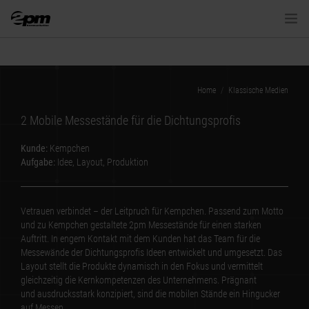
VIDEO & FILM
Home
Klassische Medien
ANIMATION
2 Mobile Messestände für die Dichtungsprofis
E-LEARNING
Kunde:
Kempchen
Aufgabe:
Idee, Layout, Produktion
KLASSISCHE MEDIEN
Vetrauen verbindet – der Leitpruch für Kempchen. Passend zum Motto
NEUE MEDIEN
und zu Kempchen gestaltete 2pm Messestände für einen starken
Auftritt. In engem Kontakt mit dem Kunden hat das Team für die
Messewände der Dichtungsprofis Ideen entwickelt und umgesetzt. Das
KONTAKT
Layout stellt die Produkte dynamisch in den Fokus und vermittelt
gleichzeitig die Kernkompetenzen des Unternehmens. Prägnant
und ausdrucksstark konzipiert, sind die mobilen Stände ein Hingucker
auf Messen.